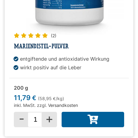
(2)
MARIENDISTEL-PULVER
entgiftende und antioxidative Wirkung
wirkt positiv auf die Leber
200 g
11,79
€
(58,95
/kg)
€
inkl. MwSt. zzgl.
Versandkosten
-
+
Menge für