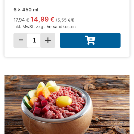
6 x 450 ml
14,99
€
17,94
€
(5,55
/l)
€
inkl. MwSt. zzgl.
Versandkosten
-
+
Menge für