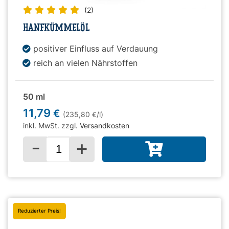
(2)
HANFKÜMMELÖL
positiver Einfluss auf Verdauung
reich an vielen Nährstoffen
50 ml
11,79
€
(235,80
/l)
€
inkl. MwSt. zzgl.
Versandkosten
-
+
Menge für
Reduzierter Preis!