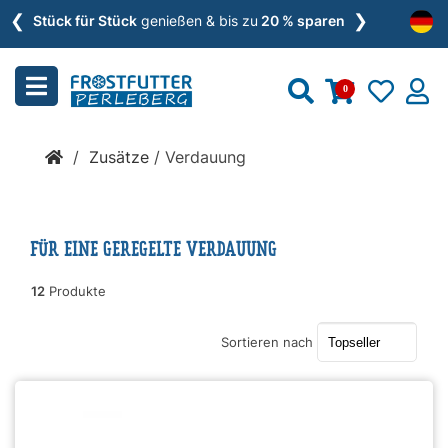
❮
❯
Menu
Stück für Stück
genießen & bis zu
20 % sparen
schließen
0
Kategorien
/
Zusätze
/
Verdauung
BARF
»
FÜR EINE GEREGELTE VERDAUUNG
Nassfutter
12
Produkte
»
Sortieren nach
Zusätze
»