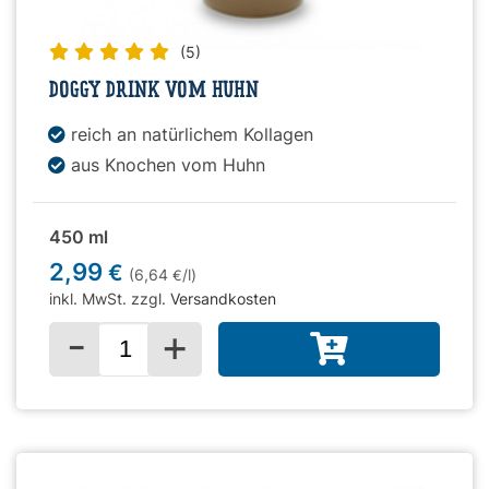
(5)
DOGGY DRINK VOM HUHN
reich an natürlichem Kollagen
aus Knochen vom Huhn
450 ml
2,99
€
(6,64
/l)
€
inkl. MwSt. zzgl.
Versandkosten
-
+
Menge für