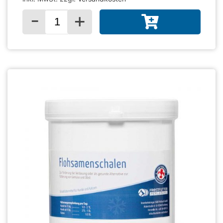
-
+
Menge für