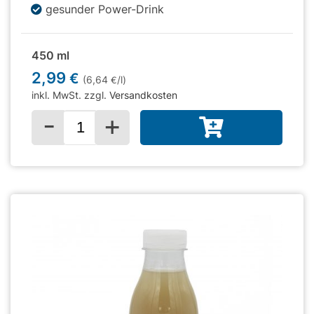
gesunder Power-Drink
450 ml
2,99
€
(6,64
/l)
€
inkl. MwSt. zzgl.
Versandkosten
-
+
Menge für