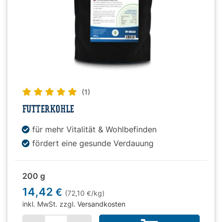
(1)
FUTTERKOHLE
für mehr Vitalität & Wohlbefinden
fördert eine gesunde Verdauung
200 g
14,42
€
(72,10
/kg)
€
inkl. MwSt. zzgl.
Versandkosten
Menge für