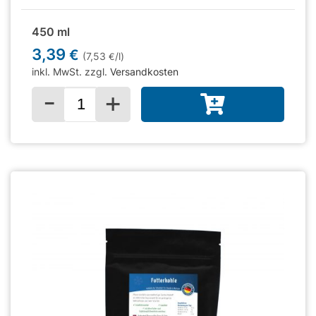
450 ml
3,39
€
(7,53
/l)
€
inkl. MwSt. zzgl.
Versandkosten
-
+
Menge für