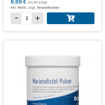
8,69
€
(43,45
/kg)
€
inkl. MwSt. zzgl.
Versandkosten
-
+
Menge für