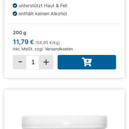
unterstützt Haut & Fell
enthält keinen Alkohol
200 g
11,79
€
(58,95
/kg)
€
inkl. MwSt. zzgl.
Versandkosten
-
+
Menge für