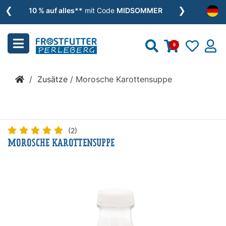
❮
❯
Menu
10 % auf alles**
mit Code
MIDSOMMER
schließen
0
Kategorien
/
Zusätze
/
Morosche Karottensuppe
BARF
»
(2)
MOROSCHE KAROTTENSUPPE
Nassfutter
»
Zusätze
»