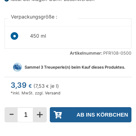
Verpackungsgröße :
450 ml
Artikelnummer:
PFR108-0500
Sammel
3
Treueperle(n) beim Kauf dieses Produktes.
3,39
€
(
7,53
je l)
€
*inkl. MwSt. zzgl.
Versand
-
+
Menge