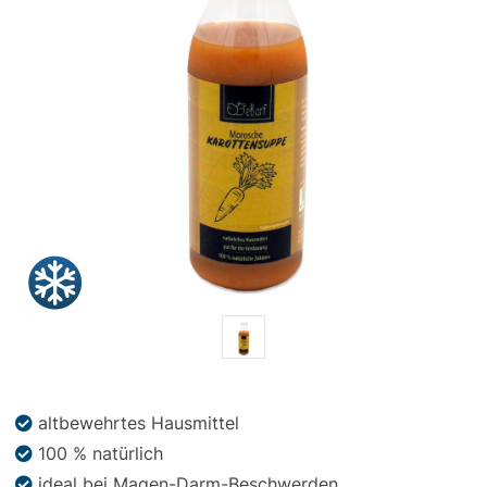
Snacks
»
Pakete
»
Angebote
BARF
Magazin
altbewehrtes Hausmittel
100 % natürlich
ideal bei Magen-Darm-Beschwerden