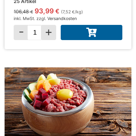
25 Artikel
93,99
€
106,48
€
(7,52
/kg)
€
inkl. MwSt. zzgl.
Versandkosten
-
+
Menge für