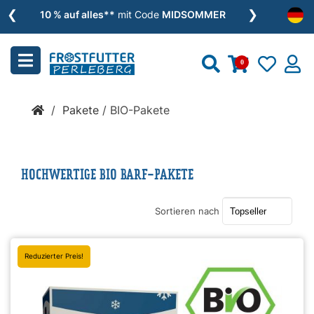
❮
❯
Menu
10 % auf alles**
mit Code
MIDSOMMER
schließen
0
Kategorien
/
Pakete
/
BIO-Pakete
BARF
»
HOCHWERTIGE BIO BARF-PAKETE
Nassfutter
»
Sortieren nach
Reduzierter Preis!
Zusätze
»