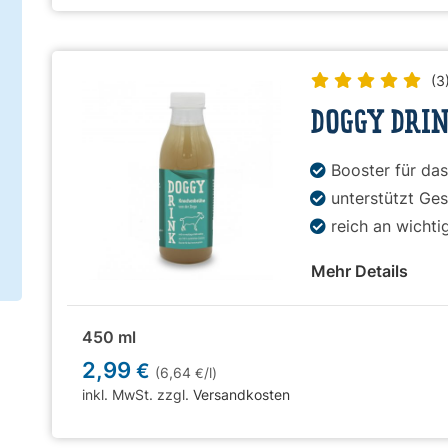
(3
DOGGY DRIN
Booster für da
unterstützt Ge
reich an wichti
Mehr Details
450 ml
2,99
€
(6,64
/l)
€
inkl. MwSt. zzgl.
Versandkosten