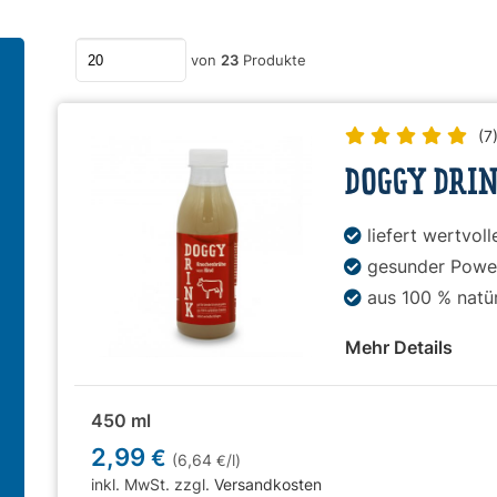
Anzahl an Produkten pro Seite
von
23
Produkte
(7
DOGGY DRI
liefert wertvol
gesunder Powe
aus 100 % natü
Mehr Details
450 ml
2,99
€
(6,64
/l)
€
inkl. MwSt. zzgl.
Versandkosten