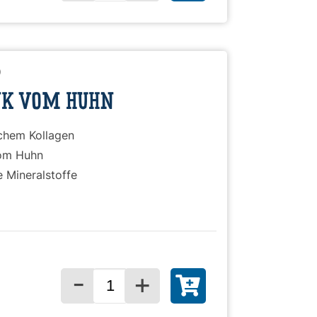
)
NK VOM HUHN
ichem Kollagen
om Huhn
e Mineralstoffe
-
+
Menge für