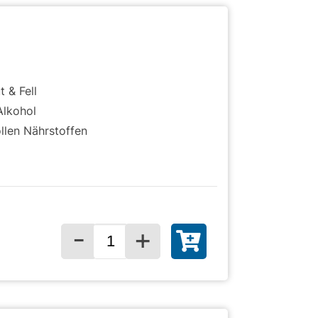
)
t & Fell
Alkohol
llen Nährstoffen
-
+
Menge für