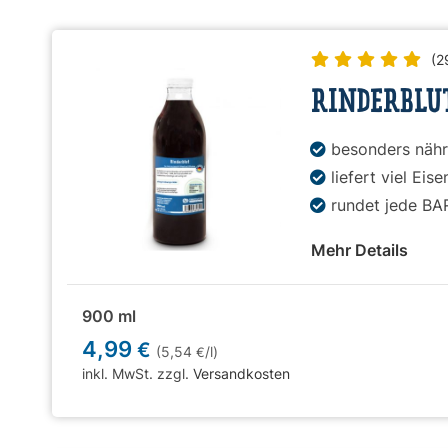
(2
RINDERBLU
besonders nähr
liefert viel Eise
rundet jede BA
Mehr Details
900 ml
4,99
€
(5,54
/l)
€
inkl. MwSt. zzgl.
Versandkosten