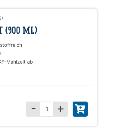
9)
T (900 ML)
stoffreich
n
RF-Mahlzeit ab
-
+
Menge für