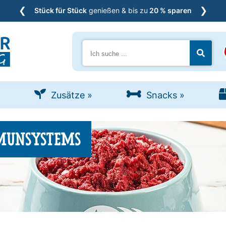
❮
❯
Stück für Stück
genießen & bis zu
20 % sparen
Suche
Jetzt s
Zusätze
»
Snacks
»
MMUNSYSTEMS