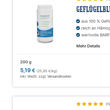
GEFLÜGELB
aus 100 % Geflü
reich an Hämog
wertvolle BAR
Mehr Details
200 g
5,19
€
(25,95
/kg)
€
inkl. MwSt. zzgl.
Versandkosten
(1