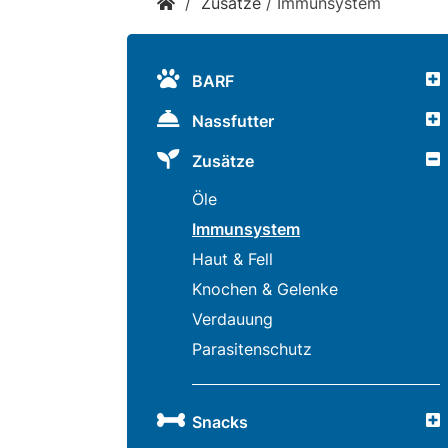
/
Zusätze
/
Immunsystem
Snacks
»
BARF
Nassfutter
Pakete
Zusätze
»
Öle
Immunsystem
Haut & Fell
Angebote
Knochen & Gelenke
Verdauung
Parasitenschutz
BARF
Magazin
Snacks