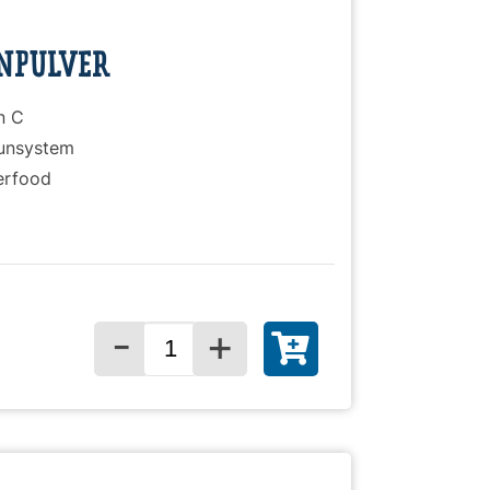
)
NPULVER
n C
munsystem
erfood
-
+
Menge für
)