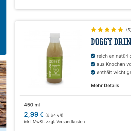
(5
DOGGY DRI
reich an natürl
aus Knochen v
enthält wichtig
Mehr Details
450 ml
2,99
€
(6,64
/l)
€
inkl. MwSt. zzgl.
Versandkosten