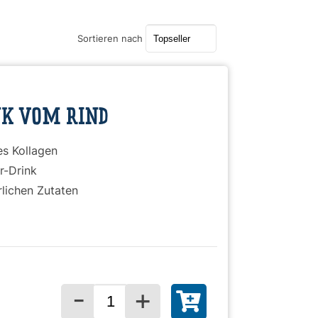
Sortieren nach
)
NK VOM RIND
les Kollagen
r-Drink
rlichen Zutaten
-
+
Menge für