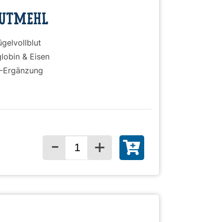
LUTMEHL
gelvollblut
lobin & Eisen
F-Ergänzung
-
+
Menge für
)