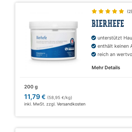
(2
BIERHEFE
unterstützt Hau
enthält keinen 
reich an wertvo
Mehr Details
200 g
11,79
€
(58,95
/kg)
€
inkl. MwSt. zzgl.
Versandkosten