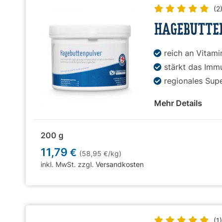
(2
HAGEBUTTE
reich an Vitami
stärkt das Im
regionales Sup
Mehr Details
200 g
11,79
€
(58,95
/kg)
€
inkl. MwSt. zzgl.
Versandkosten
(1