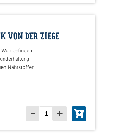
)
K VON DER ZIEGE
s Wohlbefinden
sunderhaltung
gen Nährstoffen
-
+
Menge für