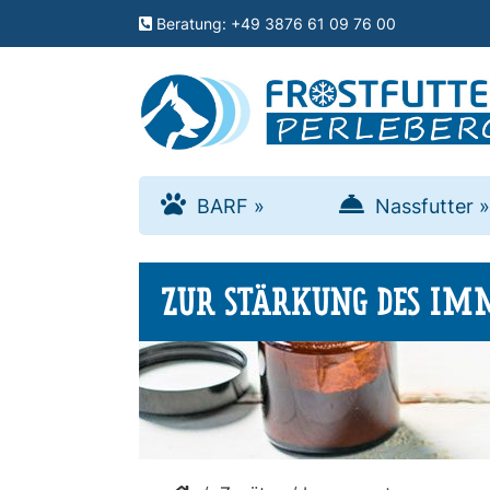
Menu
Beratung: +49 3876 61 09 76 00
schließen
Kategorien
BARF
BARF
»
Nassfutter
»
»
ZUR STÄRKUNG DES I
Nassfutter
»
Zusätze
»