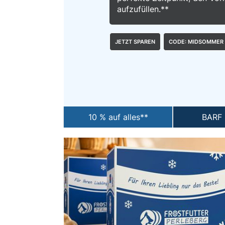
aufzufüllen.**
Snacks
»
JETZT SPAREN
CODE: MIDSOMMER
Pakete
»
10 % auf alles**
BARF 
Angebote
BARF
Magazin