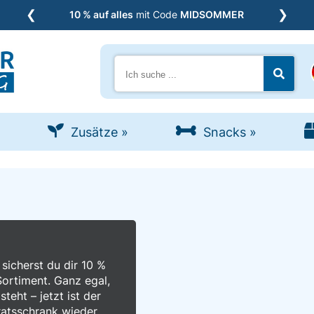
❮
❯
10 % auf alles
mit Code
MIDSOMMER
Suche
Jetzt s
Zusätze
»
Snacks
»
cherst du dir 10 %
ortiment. Ganz egal,
steht – jetzt ist der
ratsschrank wieder