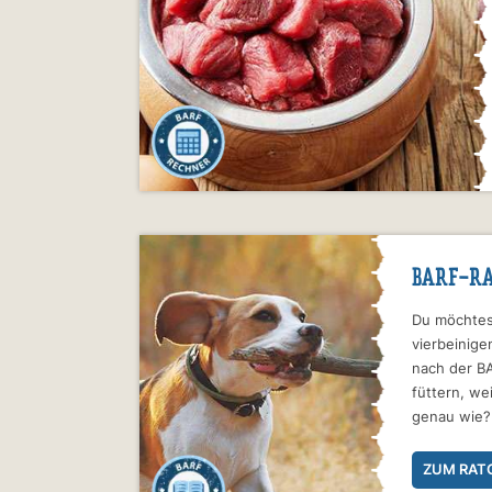
BARF-R
Du möchtes
vierbeinig
nach der 
füttern, we
genau wie?
ZUM RAT