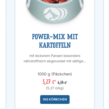
POWER-MIX MIT
KARTOFFELN
mit leckerem Pansen besonders
nährstoffreich abgerundet mit sättige...
1000 g (Päckchen)
5,27
€*
6,59
€*
(5,27
/kg)
€
INS KÖRBCHEN