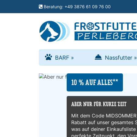
Menu
Beratung: +49 3876 61 09 76 00
schließen
Kategorien
BARF
BARF
»
Nassfutter
»
»
10 % AUF ALLES**
Nassfutter
»
ABER NUR FÜR KURZE ZEIT
Mit dem Code MIDSOMMER si
Zusätze
Rabatt auf unser gesamtes S
»
was auf deiner Einkaufsliste 
perfekte Zeitpunkt, den Vor