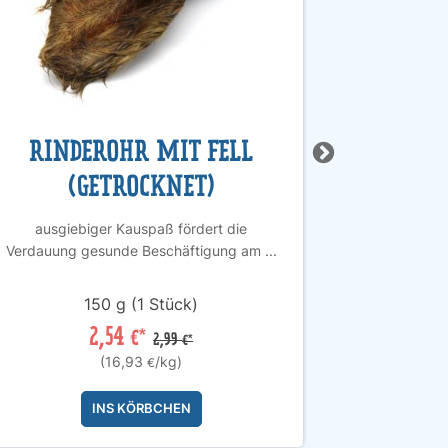
RINDEROHR MIT FELL
PU
(GETROCKNET)
ausgiebiger Kauspaß fördert die
enthält vie
Verdauung gesunde Beschäftigung am ...
150 g (1 Stück)
1
2,54
€*
2,99
€*
(16,93
/kg)
€
INS KÖRBCHEN