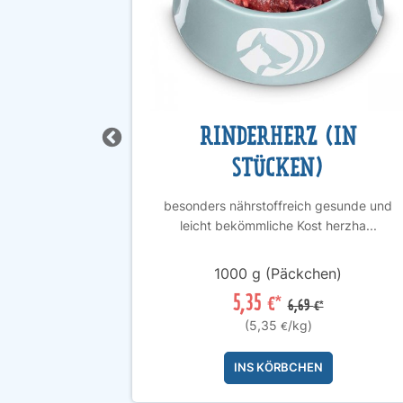
ER
RINDERHERZ (IN
STÜCKEN)
liefert viele
besonders nährstoffreich gesunde und
e ...
leicht bekömmliche Kost herzha...
n)
1000 g (Päckchen)
5,35
€*
6,69
€*
(5,35
/kg)
€
INS KÖRBCHEN