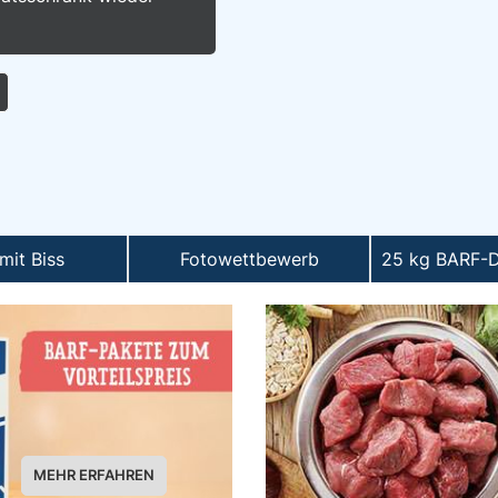
mit Biss
Fotowettbewerb
25 kg BARF-D
MEHR ERFAHREN