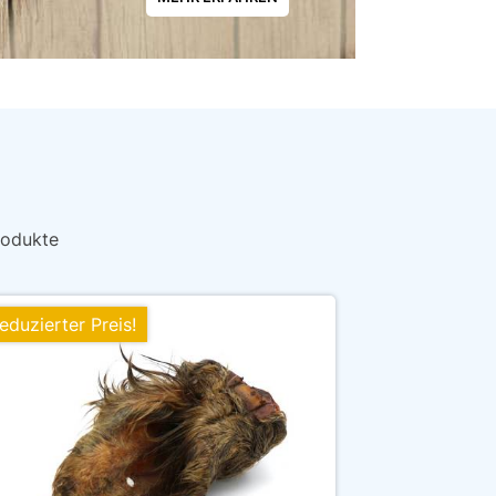
rodukte
eduzierter Preis!