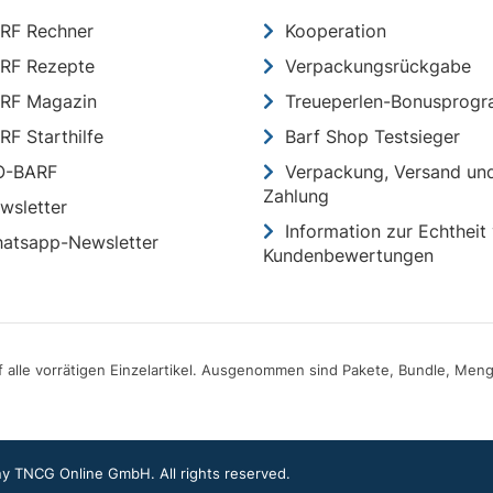
RF Rechner
Kooperation
RF Rezepte
Verpackungsrückgabe
RF Magazin
Treueperlen-Bonusprog
RF Starthilfe
Barf Shop Testsieger
O-BARF
Verpackung, Versand un
Zahlung
wsletter
Information zur Echtheit
atsapp-Newsletter
Kundenbewertungen
f alle vorrätigen Einzelartikel. Ausgenommen sind Pakete, Bundle, Men
 TNCG Online GmbH. All rights reserved.