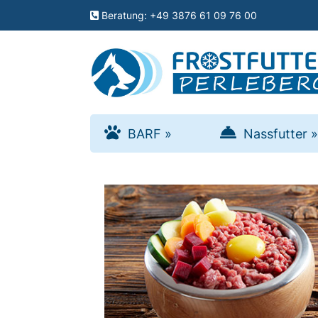
Menu
Beratung: +49 3876 61 09 76 00
schließen
Kategorien
BARF
BARF
»
Nassfutter
»
»
Nassfutter
»
Zusätze
»