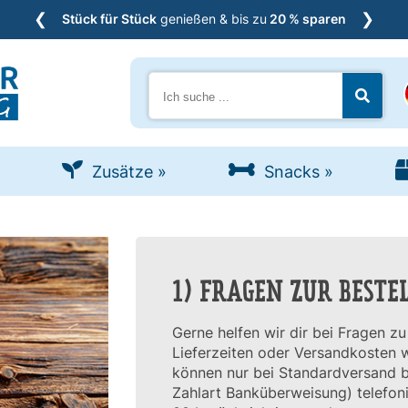
❮
❯
Stück für Stück
genießen & bis zu
20 % sparen
Suche
Jetzt s
Zusätze
»
Snacks
»
1) FRAGEN ZUR BESTE
Gerne helfen wir dir bei Fragen zu
Lieferzeiten oder Versandkosten w
können nur bei Standardversand b
Zahlart Banküberweisung) telefoni