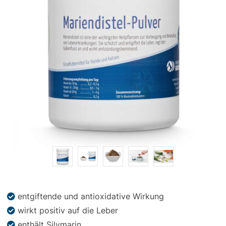
Snacks
»
Pakete
»
Angebote
BARF
Magazin
entgiftende und antioxidative Wirkung
wirkt positiv auf die Leber
enthält Silymarin