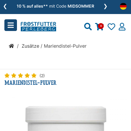
❮
❯
Menu
10 % auf alles**
mit Code
MIDSOMMER
schließen
0
Kategorien
/
Zusätze
/
Mariendistel-Pulver
BARF
»
(2)
MARIENDISTEL-PULVER
Nassfutter
»
Zusätze
»