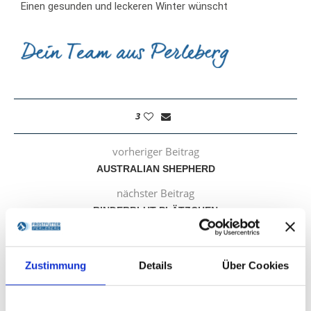
Einen gesunden und leckeren Winter wünscht
3
vorheriger Beitrag
AUSTRALIAN SHEPHERD
nächster Beitrag
RINDERBLUT-PLÄTZCHEN
DAS KÖNNTE DIR AUCH GEFALLEN
Zustimmung
Details
Über Cookies