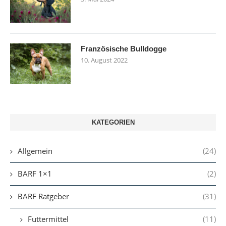
Französische Bulldogge
10. August 2022
KATEGORIEN
Allgemein
(24)
BARF 1×1
(2)
BARF Ratgeber
(31)
Futtermittel
(11)