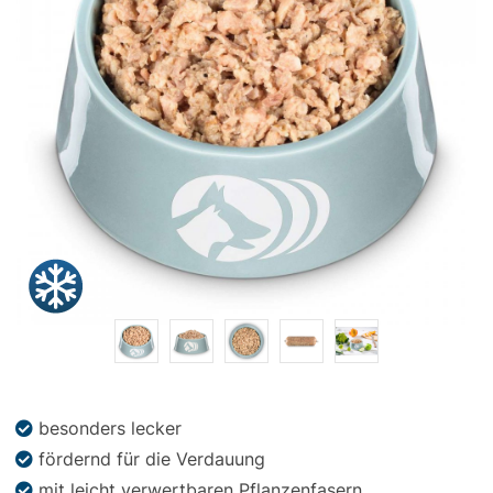
Snacks
»
Pakete
»
Angebote
BARF
Magazin
besonders lecker
fördernd für die Verdauung
mit leicht verwertbaren Pflanzenfasern