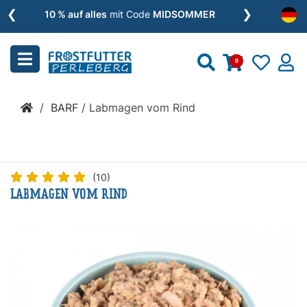
❮
❯
Menu
10 % auf alles
mit Code
MIDSOMMER
schließen
0
Kategorien
/
BARF
/
Labmagen vom Rind
BARF
»
(10)
LABMAGEN VOM RIND
Nassfutter
»
Zusätze
»