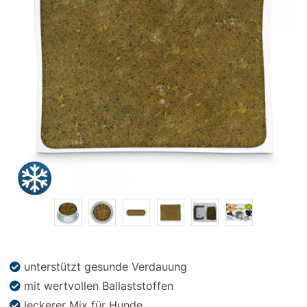
Snacks
»
Pakete
»
Angebote
BARF
Magazin
unterstützt gesunde Verdauung
mit wertvollen Ballaststoffen
leckerer Mix für Hunde