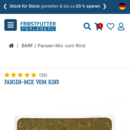
❮
❯
Menu
Stück für Stück
genießen & bis zu
20 % sparen
schließen
0
Kategorien
/
BARF
/
Pansen-Mix vom Rind
BARF
»
(35)
PANSEN-MIX VOM RIND
Nassfutter
»
Zusätze
»