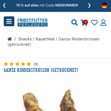
❮
❯
Menu
10 % auf alles
mit Code
MIDSOMMER
schließen
0
Kategorien
/
Snacks
/
Kauartikel
/
Ganze Rinderstrossen
BARF
(getrocknet)
»
(9)
GANZE RINDERSTROSSEN (GETROCKNET)
Nassfutter
»
Zusätze
»