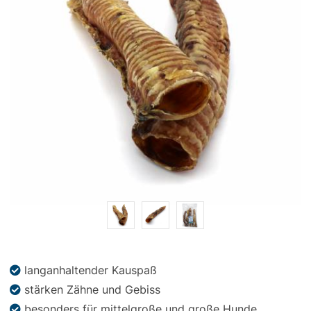
Snacks
»
Pakete
»
Angebote
BARF
Magazin
langanhaltender Kauspaß
stärken Zähne und Gebiss
besonders für mittelgroße und große Hunde