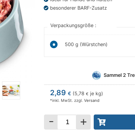
besonderer BARF-Zusatz
Verpackungsgröße :
500 g (Würstchen)
Sammel
2
Tre
2,89
€
(
5,78
je kg)
€
*inkl. MwSt. zzgl.
Versand
-
+
Menge