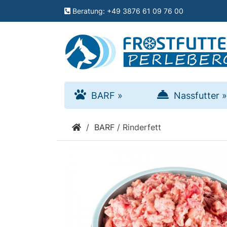
Menu
Beratung: +49 3876 61 09 76 00
schließen
Kategorien
BARF
BARF
»
Nassfutter
»
»
/
BARF
/
Rinderfett
Nassfutter
»
Zusätze
»