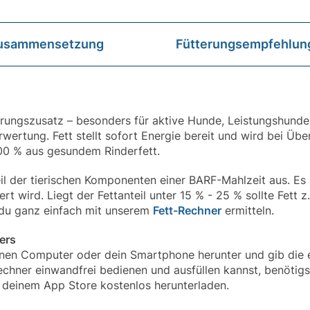
usammensetzung
Fütterungsempfehlun
ahrungszusatz – besonders für aktive Hunde, Leistungshund
rwertung. Fett stellt sofort Energie bereit und wird bei Üb
100 % aus gesundem Rinderfett.
l der tierischen Komponenten einer BARF-Mahlzeit aus. Es 
rt wird. Liegt der Fettanteil unter 15 % - 25 % sollte Fett z
 du ganz einfach mit unserem
Fett-Rechner
ermitteln.
ers
einen Computer oder dein Smartphone herunter und gib die 
Rechner einwandfrei bedienen und ausfüllen kannst, benöti
 deinem App Store kostenlos herunterladen.