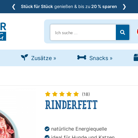
❮
❯
Stück für Stück
genießen & bis zu
20 % sparen
Suche
Jetzt s
Zusätze
»
Snacks
»
(18)
RINDERFETT
natürliche Energiequelle
ideal für Hunde und Katzen