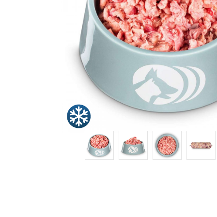
Snacks
»
Pakete
»
Angebote
BARF
Magazin