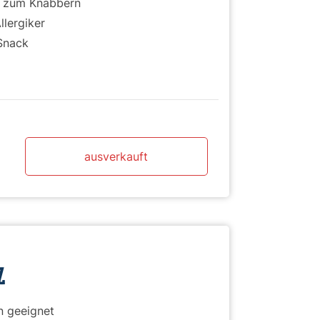
ch zum Knabbern
llergiker
Snack
ausverkauft
)
Z
n geeignet