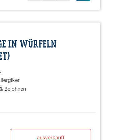
)
GE IN WÜRFELN
ET)
k
llergiker
 & Belohnen
ausverkauft