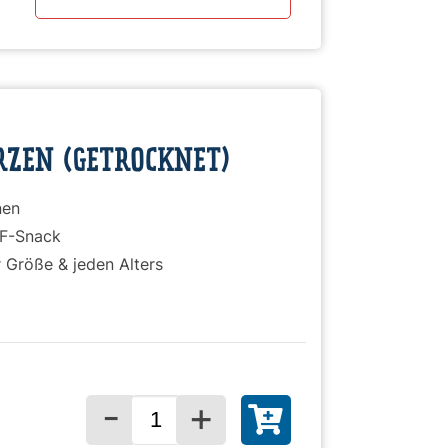
)
ZEN (GETROCKNET)
nen
RF-Snack
 Größe & jeden Alters
-
+
Menge für