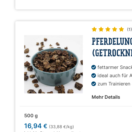
(1
PFERDELUN
(GETROCKN
fettarmer Snac
ideal auch für A
zum Trainieren
Mehr Details
500 g
16,94
€
(33,88
/kg)
€