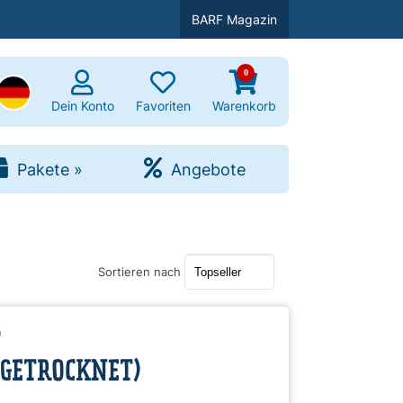
BARF Magazin
0
uchen
Dein Konto
Favoriten
Warenkorb
Pakete
»
Angebote
Sortieren nach
)
(GETROCKNET)