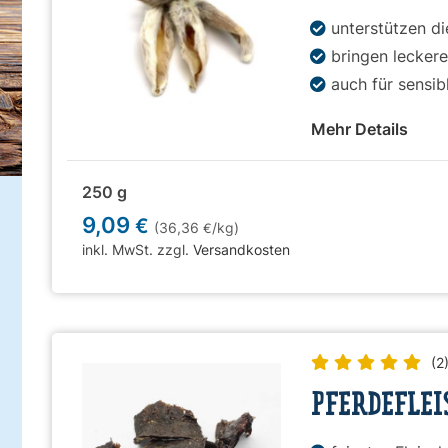
unterstützen d
bringen lecker
auch für sensi
Mehr Details
250 g
9,09
€
(36,36
/kg)
€
inkl. MwSt. zzgl.
Versandkosten
(2
PFERDEFLEI