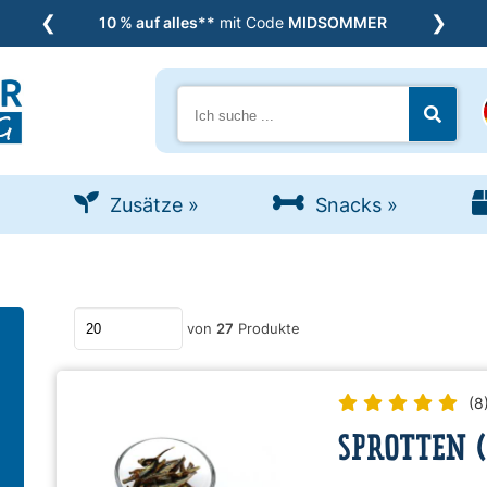
❮
❯
10 % auf alles**
mit Code
MIDSOMMER
Suche
Jetzt s
Zusätze
»
Snacks
»
Anzahl an Produkten pro Seite
von
27
Produkte
(8
SPROTTEN 