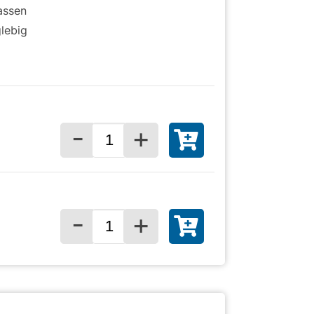
assen
glebig
-
+
Menge für
-
+
Menge für
)