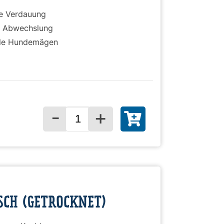
ie Verdauung
e Abwechslung
ble Hundemägen
-
+
Menge für
)
SCH (GETROCKNET)