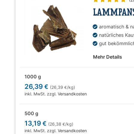
LAMMPANS
aromatisch & n
natürliches Ka
gut bekömmlic
Mehr Details
1000 g
26,39
€
(26,39
/kg)
€
inkl. MwSt. zzgl.
Versandkosten
500 g
13,19
€
(26,38
/kg)
€
inkl. MwSt. zzgl.
Versandkosten