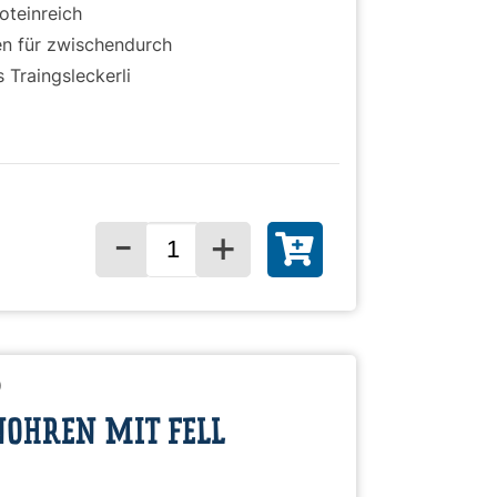
oteinreich
n für zwischendurch
s Traingsleckerli
-
+
Menge für
)
OHREN MIT FELL