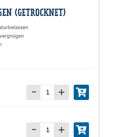
EN (GETROCKNET)
aturbelassen
uvergnügen
h
-
+
Menge für
-
+
Menge für