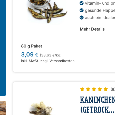
vitamin- und pr
gesunde Happe
auch ein ideale
Mehr Details
80 g Paket
3,09
€
(38,63
/kg)
€
inkl. MwSt. zzgl.
Versandkosten
(8
KANINCHEN
(GETROCK...