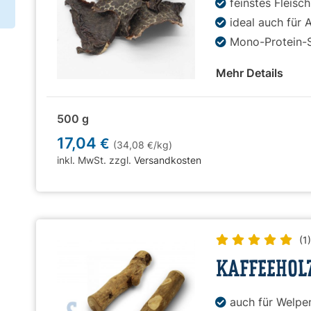
feinstes Fleis
ideal auch für A
Mono-Protein-
Mehr Details
500 g
17,04
€
(34,08
/kg)
€
inkl. MwSt. zzgl.
Versandkosten
(1
KAFFEEHOL
auch für Welpe