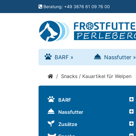
Menu
Beratung: +49 3876 61 09 76 00
schließen
Kategorien
BARF
BARF
»
Nassfutter
»
»
/
Snacks
/
Kauartikel für Welpen
Nassfutter
»
BARF
Nassfutter
Zusätze
Zusätze
»