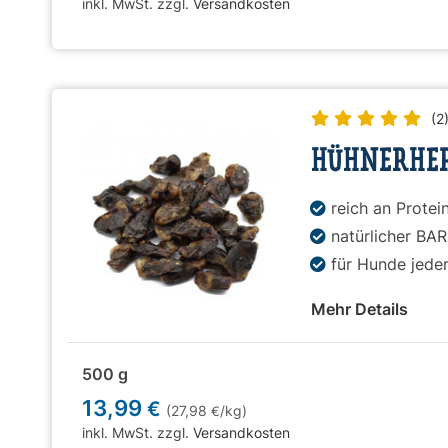
inkl. MwSt. zzgl.
Versandkosten
(2
HÜHNERHER
reich an Protei
natürlicher BA
für Hunde jeder
Mehr Details
500 g
13,99
€
(27,98
/kg)
€
inkl. MwSt. zzgl.
Versandkosten