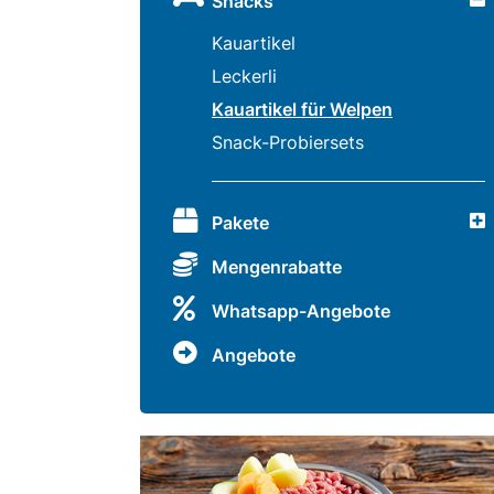
Snacks
Kauartikel
Snacks
Leckerli
»
Kauartikel für Welpen
Snack-Probiersets
Pakete
»
Pakete
Mengenrabatte
Angebote
Whatsapp-Angebote
Angebote
BARF
Magazin