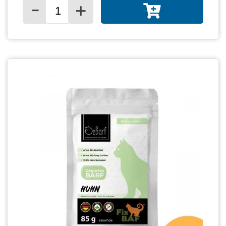
-
+
Menge für