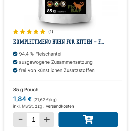
(1)
KOMPLETTMENÜ HUHN FÜR KITTEN - F...
94,4 % Fleischanteil
ausgewogene Zusammensetzung
frei von künstlichen Zusatzstoffen
85 g Pouch
1,84
€
(21,62
/kg)
€
inkl. MwSt. zzgl.
Versandkosten
-
+
Menge für