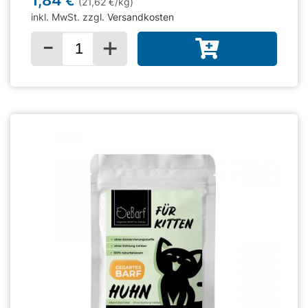
€
(21,62
/kg)
€
inkl. MwSt. zzgl.
Versandkosten
-
+
Menge für