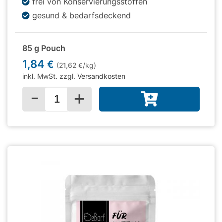
frei von Konservierungsstoffen
gesund & bedarfsdeckend
85 g Pouch
1,84
€
(21,62
/kg)
€
inkl. MwSt. zzgl.
Versandkosten
-
+
Menge für