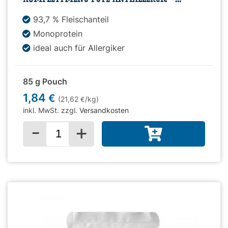
93,7 % Fleischanteil
Monoprotein
ideal auch für Allergiker
85 g Pouch
1,84
€
(21,62
/kg)
€
inkl. MwSt. zzgl.
Versandkosten
-
+
Menge für