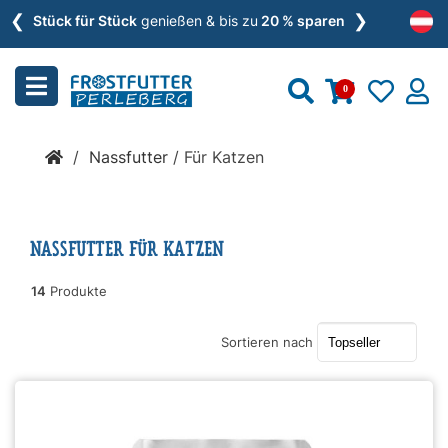
❮
❯
Menu
Stück für Stück
genießen & bis zu
20 % sparen
schließen
0
Kategorien
/
Nassfutter
/
Für Katzen
BARF
»
NASSFUTTER FÜR KATZEN
Nassfutter
14
Produkte
»
Sortieren nach
Zusätze
»