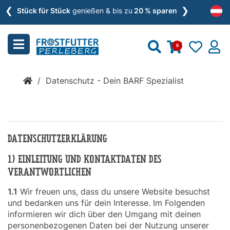
❮
❯
Menu
Stück für Stück
genießen & bis zu
20 % sparen
schließen
0
Kategorien
/
Datenschutz - Dein BARF Spezialist
BARF
»
DATENSCHUTZERKLÄRUNG
Nassfutter
»
1) EINLEITUNG UND KONTAKTDATEN DES
VERANTWORTLICHEN
1.1
Wir freuen uns, dass du unsere Website besuchst
Zusätze
und bedanken uns für dein Interesse. Im Folgenden
»
informieren wir dich über den Umgang mit deinen
personenbezogenen Daten bei der Nutzung unserer