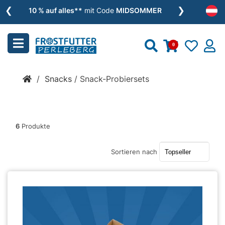
❮
❯
Menu
10 % auf alles**
mit Code
MIDSOMMER
schließen
0
Kategorien
/
Snacks
/
Snack-Probiersets
BARF
»
6
Produkte
Nassfutter
»
Sortieren nach
Zusätze
»