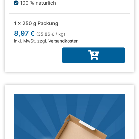
100 % natürlich
1 x 250 g Packung
8,97
€
(35,86
/ kg)
€
inkl. MwSt. zzgl.
Versandkosten