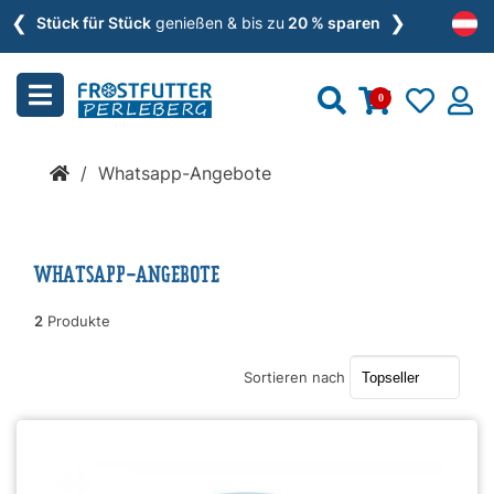
❮
❯
Menu
Stück für Stück
genießen & bis zu
20 % sparen
schließen
0
Kategorien
/
Whatsapp-Angebote
BARF
»
WHATSAPP-ANGEBOTE
Nassfutter
2
Produkte
»
Sortieren nach
Zusätze
»