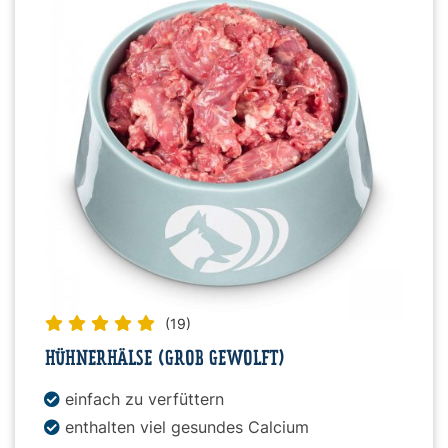
Snacks
»
Pakete
»
Angebote
(19)
BARF
HÜHNERHÄLSE (GROB GEWOLFT)
Magazin
einfach zu verfüttern
enthalten viel gesundes Calcium