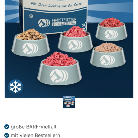
Snacks
»
Pakete
»
Angebote
BARF
Magazin
große BARF-Vielfalt
mit vielen Bestsellern