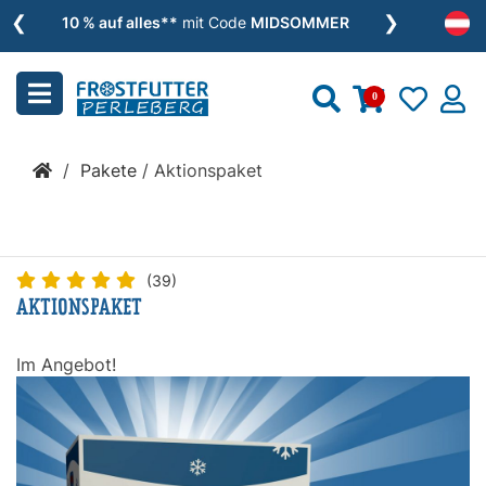
❮
❯
Menu
10 % auf alles**
mit Code
MIDSOMMER
schließen
0
Kategorien
/
Pakete
/
Aktionspaket
BARF
»
(39)
AKTIONSPAKET
Nassfutter
»
Im Angebot!
Zusätze
»