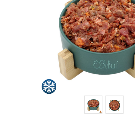
Snacks
»
Pakete
»
Angebote
BARF
Magazin