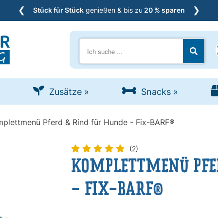
❮
❯
Stück für Stück
genießen & bis zu
20 % sparen
Suche
Jetzt s
Zusätze
»
Snacks
»
plettmenü Pferd & Rind für Hunde - Fix-BARF®
(2)
KOMPLETTMENÜ PFER
- FIX-BARF®