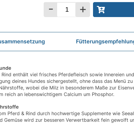
-
+
Menge
usammensetzung
Fütterungsempfehlun
Hunde
ind enthält viel frisches Pferdefleisch sowie Innereien u
gung deines Hundes sichergestellt, ohne dass das Menü zu k
e Nährstoffe, wobei die Milz in besonderem Maße zur Eisenv
um reich an lebenswichtigem Calcium um Phosphor.
ährstoffe
m Pferd & Rind durch hochwertige Supplemente wie Seeal
d Gemüse wird zur besseren Verwertbarkeit fein gewolft 