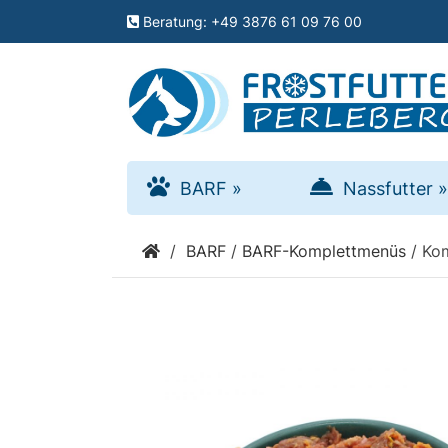
Menu
Beratung: +49 3876 61 09 76 00
schließen
Kategorien
BARF
BARF
»
Nassfutter
»
»
/
BARF
/
BARF-Komplettmenüs
/
Kom
Nassfutter
»
Zusätze
»