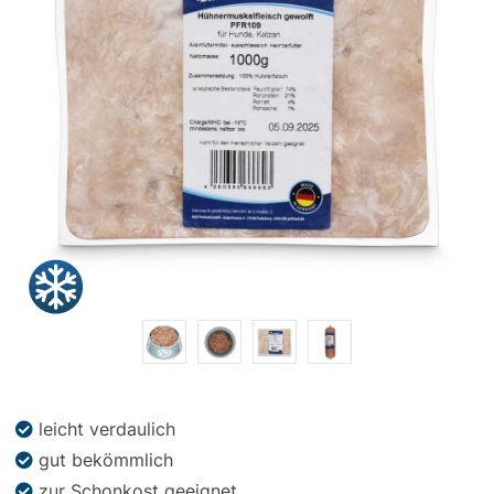
Snacks
»
Pakete
»
Angebote
BARF
Magazin
leicht verdaulich
gut bekömmlich
zur Schonkost geeignet