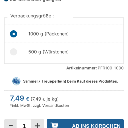
Verpackungsgröße :
1000 g (Päckchen)
500 g (Würstchen)
Artikelnummer:
PFR109-1000
Sammel
7
Treueperle(n) beim Kauf dieses Produktes.
7,49
€
(
7,49
je kg)
€
*inkl. MwSt. zzgl.
Versandkosten
-
+
Menge