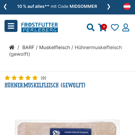
❮
❯
Menu
10 % auf alles**
mit Code
MIDSOMMER
schließen
0
Kategorien
/
BARF
/
Muskelfleisch
/
Hühnermuskelfleisch
BARF
(gewolft)
»
(9)
HÜHNERMUSKELFLEISCH (GEWOLFT)
Nassfutter
»
Zusätze
»